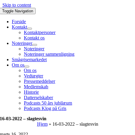
Skip to content
Toggle Navigation
Forside
Kontakt
Kontaktpersoner
Kontakt os
Noteringer
Noteringer
Noteringer sammenligning
Smågrisemarkedet
Om os
Om os
Vedtægter
Pressemeddelser
Medlemskab
Historie
Datterselskaber
Podcasts 50 års jubilæum
Podcasts Klog på Gris
16-03-2022 – slagtesvin
Hjem
»
16-03-2022 – slagtesvin
marts 16, 2022