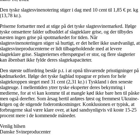
Den tyske slagtesvinenotering stiger i dag med 10 cent til 1,85 € pr. kg
(13,78 kr.).
Priserne fortsætter med at stige på det tyske slagtesvinemarked. Ifølge
tyske omsættere falder udbuddet af slagteklare grise, og der tilbydes
næsten ingen grise på spotmarkedet for tiden. Når
slagtesvinenoteringen stiger så hurtigt, er det heller ikke usædvanligt, at
slagtesvineproducenterne er lidt tilbageholdende med at levere
slagteklare grise. Slagteriernes efterspørgsel er stor, og flere slagterier
kan åbenbart ikke fylde deres slagtekapaciteter.
Den største udfordring består p.t. i at opnå tilsvarende prisstigninger på
kødmarkedet. Ifølge det tyske fagblad topagrar er prisen for hele
slagtekroppen steget med 31 cent (2,31 kr.) i Tyskland i den seneste
slagteuge. I mellemtiden ytrer tyske eksperter deres bekymring i
medierne, for at vi kan komme til at mangle kød ikke bare hen til påske
men også derefter. Som årsag hertil anføres først og fremmest Ukraine-
krigen og de stigende foderomkostninger. Konklusionen er typisk, at
forbrugerne skal være klare over, at kød sandsynligvis vil koste 15-25
procent mere i de kommende måneder.
Venlig hilsen
Danske Svineproducenter