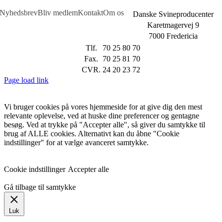
Nyhedsbrev
Bliv medlem
Kontakt
Om os
Danske Svineproducenter
Karetmagervej 9
7000 Fredericia
Tlf.
70 25 80 70
Fax.
70 25 81 70
CVR.
24 20 23 72
Page load link
Vi bruger cookies på vores hjemmeside for at give dig den mest
relevante oplevelse, ved at huske dine preferencer og gentagne
besøg. Ved at trykke på "Accepter alle", så giver du samtykke til
brug af ALLE cookies. Alternativt kan du åbne "Cookie
indstillinger" for at vælge avanceret samtykke.
Cookie indstillinger
Accepter alle
Gå tilbage til samtykke
Luk