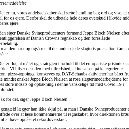
essemeddelelse
et er nu, vores andelsselskaber skal sætte handling bag ord og vise, at 
til for os ejere. Derfor skal de udbetale hele deres overskud i likvide mi
 deres ejere.
dan siger Danske Svineproducenters formand Jeppe Bloch Nielsen efte
fentliggørelsen af Danish Crowns regnskab og den foreslåede
erbetaling.
manden har dog også ros til det andelsejede slagteris præstation i året, 
gået:
et er flot, at målet og strategien i forhold til det europæiske prisindeks 
friet. Vi hilser desuden med tilfredshed, at indsatsen på kategorierne
con, pizza-toppings, konserves og DAT-Schaubs aktiviteter har båret fru
ke mindst ønsker Jeppe Bloch Nielsen at rose slagterimedarbejderne for
res store indsats og opbakning i denne vanskelige tid med Covid-19 i
mfundet.
ak for det, siger Jeppe Bloch Nielsen.
l gengæld lægger han ikke skjul på, at man i Danske Svineproducenter 
uffede over at læse kommentarerne til regnskabet, hvor direktionen brøs
 af at have opnået et rekordoverskud.