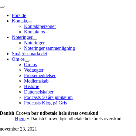
Skip
Toggle
to
Navigation
Forside
content
Kontakt
Kontaktpersoner
Kontakt os
Noteringer
Noteringer
Noteringer sammenligning
Smågrisemarkedet
Om os
Om os
Vedtægter
Pressemeddelser
Medlemskab
Historie
Datterselskaber
Podcasts 50 års jubilæum
Podcasts Klog på Gris
Danish Crown bør udbetale hele årets overskud
Hjem
»
Danish Crown bør udbetale hele årets overskud
november 23, 2021