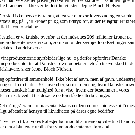
Når man selv sætter prisen på råvaren, er overskuddet – sammenlignet 
re brancher – ikke særligt fortrinligt, siger Jeppe Bloch Nielsen.
er skal ikke herske tvivl om, at jeg ser et rekordoverskud og en samlet
erbetaling på 1,48 kroner pr. kg som udtryk for, at der fejlagtigt er udbet
 lidt i acontobetaling.
esuden er vi kritiske overfor, at der indsættes 209 millioner kroner på
ineproducenternes ejerkonti, som kun under særlige forudsætninger kan
etales til andelsejerne.
Svineproducenterne styrtbløder lige nu, og derfor opfordrer Danske
neproducenter til, at Danish Crown udbetaler hele årets overskud til de
delshavere, siger Jeppe Bloch Nielsen.
Jeg opfordrer til sammenhold. Ikke blot af navn, men af gavn, understre
n og ser frem til den 30. november, som er den dag, hvor Danish Crow
præsentantskab har mulighed for at vise, hvem der bestemmer i vores
elsselskab ved at tilsidesætte de foreslåede efterbetalinger.
Det må også være i repræsentantskabsmedlemmernes interesse at få mes
igt udbetalt af hensyn til likviditeten på deres egne bedrifter.
i ser frem til, at vores kolleger har mod til at mene og vilje til at handle
der den afsluttende replik fra svineproducenternes formand.