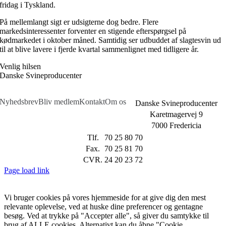
fridag i Tyskland.
På mellemlangt sigt er udsigterne dog bedre. Flere
markedsinteressenter forventer en stigende efterspørgsel på
kødmarkedet i oktober måned. Samtidig ser udbuddet af slagtesvin ud
til at blive lavere i fjerde kvartal sammenlignet med tidligere år.
Venlig hilsen
Danske Svineproducenter
Nyhedsbrev
Bliv medlem
Kontakt
Om os
Danske Svineproducenter
Karetmagervej 9
7000 Fredericia
Tlf.
70 25 80 70
Fax.
70 25 81 70
CVR.
24 20 23 72
Page load link
Vi bruger cookies på vores hjemmeside for at give dig den mest
relevante oplevelse, ved at huske dine preferencer og gentagne
besøg. Ved at trykke på "Accepter alle", så giver du samtykke til
brug af ALLE cookies. Alternativt kan du åbne "Cookie