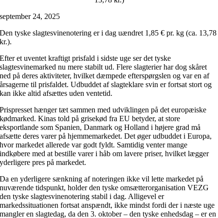
september 24, 2025
Den tyske slagtesvinenotering er i dag uændret 1,85 € pr. kg (ca. 13,78
kr.).
Efter et uventet kraftigt prisfald i sidste uge ser det tyske
slagtesvinemarked nu mere stabilt ud. Flere slagterier har dog skåret
ned på deres aktiviteter, hvilket dæmpede efterspørgslen og var en af
årsagerne til prisfaldet. Udbuddet af slagteklare svin er fortsat stort og
kan ikke altid afsættes uden ventetid.
Prispresset hænger tæt sammen med udviklingen på det europæiske
kødmarked. Kinas told på grisekød fra EU betyder, at store
eksportlande som Spanien, Danmark og Holland i højere grad må
afsætte deres varer på hjemmemarkedet. Det øger udbuddet i Europa,
hvor markedet allerede var godt fyldt. Samtidig venter mange
indkøbere med at bestille varer i håb om lavere priser, hvilket lægger
yderligere pres på markedet.
Da en yderligere sænkning af noteringen ikke vil lette markedet på
nuværende tidspunkt, holder den tyske omsætterorganisation VEZG
den tyske slagtesvinenotering stabil i dag. Alligevel er
markedssituationen fortsat anspændt, ikke mindst fordi der i næste uge
mangler en slagtedag, da den 3. oktober – den tyske enhedsdag – er en