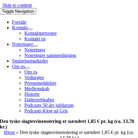
Skip to content
Toggle Navigation
Forside
Kontakt
Kontaktpersoner
Kontakt os
Noteringer
Noteringer
Noteringer sammenligning
Smågrisemarkedet
Om os
Om os
Vedtægter
Pressemeddelser
Medlemskab
Historie
Datterselskaber
Podcasts 50 års jubilæum
Podcasts Klog på Gris
Den tyske slagtesvinenotering er uændret 1,85 € pr. kg (ca. 13,78
kr.)
Hjem
»
Den tyske slagtesvinenotering er uændret 1,85 € pr. kg (ca.
13,78 kr.)