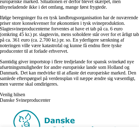
europæiske marked. Situationen er derfor blevet skærpet, men
tilsyneladende ikke i det omfang, mange først frygtede.
Ifølge beregninger fra en tysk landbrugsorganisation har de nuværende
priser store konsekvenser for økonomien i tysk svineproduktion.
Slagtesvineproducenterne forventes at have et tab på ca. 6 euro
(omkring 45 kr.) pr. slagtesvin, mens soholdere står over for et årligt ta
på ca. 361 euro (ca. 2.700 kr.) pr. so. En yderligere sænkning af
noteringen ville være katastrofal og kunne få endnu flere tyske
producenter til at forlade erhvervet.
Samtidig giver importstop i flere tredjelande for spansk svinekød nye
afsætningsmuligheder for andre europæiske lande som Holland og
Danmark. Det kan medvirke til at aflaste det europæiske marked. Den
samlede efterspørgsel på verdensplan vil næppe ændre sig væsentligt,
men varerne skal omdirigeres.
Venlig hilsen
Danske Svineproducenter