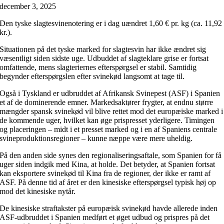
december 3, 2025
Den tyske slagtesvinenotering er i dag uændret 1,60 € pr. kg (ca. 11,92
kr.).
Situationen på det tyske marked for slagtesvin har ikke ændret sig
væsentligt siden sidste uge. Udbuddet af slagteklare grise er fortsat
omfattende, mens slagteriernes efterspørgsel er stabil. Samtidig
begynder efterspørgslen efter svinekød langsomt at tage til.
Også i Tyskland er udbruddet af Afrikansk Svinepest (ASF) i Spanien
et af de dominerende emner. Markedsaktører frygter, at endnu større
mængder spansk svinekød vil blive rettet mod det europæiske marked i
de kommende uger, hvilket kan øge prispres­set yderligere. Timingen
og placeringen – midt i et presset marked og i en af Spaniens centrale
svineproduktionsregioner – kunne næppe være mere uheldig.
På den anden side synes den regionaliseringsaftale, som Spanien for få
uger siden indgik med Kina, at holde. Det betyder, at Spanien fortsat
kan eksportere svinekød til Kina fra de regioner, der ikke er ramt af
ASF. På denne tid af året er den kinesiske efterspørgsel typisk høj op
mod det kinesiske nytår.
De kinesiske straf­takster på europæisk svinekød havde allerede inden
ASF-udbruddet i Spanien medført et øget udbud og prispres på det