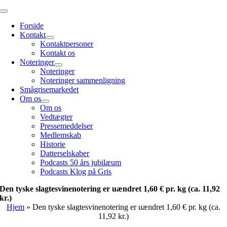
Skip
Toggle
to
Navigation
Forside
content
Kontakt
Kontaktpersoner
Kontakt os
Noteringer
Noteringer
Noteringer sammenligning
Smågrisemarkedet
Om os
Om os
Vedtægter
Pressemeddelser
Medlemskab
Historie
Datterselskaber
Podcasts 50 års jubilæum
Podcasts Klog på Gris
Den tyske slagtesvinenotering er uændret 1,60 € pr. kg (ca. 11,92
kr.)
Hjem
»
Den tyske slagtesvinenotering er uændret 1,60 € pr. kg (ca.
11,92 kr.)