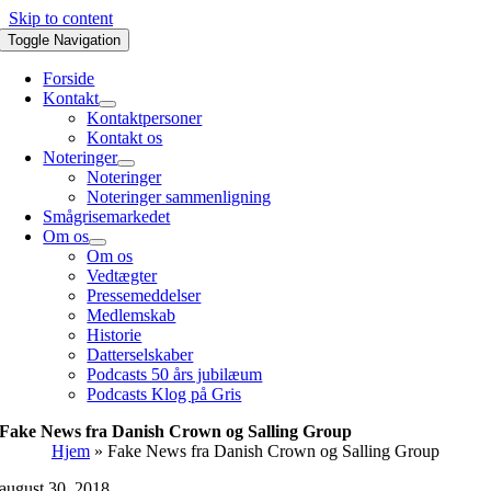
Skip to content
Toggle Navigation
Forside
Kontakt
Kontaktpersoner
Kontakt os
Noteringer
Noteringer
Noteringer sammenligning
Smågrisemarkedet
Om os
Om os
Vedtægter
Pressemeddelser
Medlemskab
Historie
Datterselskaber
Podcasts 50 års jubilæum
Podcasts Klog på Gris
Fake News fra Danish Crown og Salling Group
Hjem
»
Fake News fra Danish Crown og Salling Group
august 30, 2018