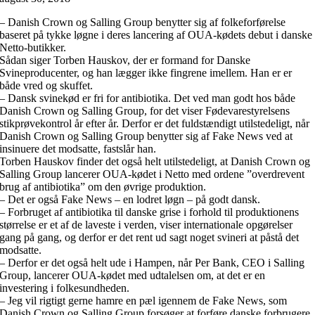
– Danish Crown og Salling Group benytter sig af folkeforførelse
baseret på tykke løgne i deres lancering af OUA-kødets debut i danske
Netto-butikker.
Sådan siger Torben Hauskov, der er formand for Danske
Svineproducenter, og han lægger ikke fingrene imellem. Han er er
både vred og skuffet.
– Dansk svinekød er fri for antibiotika. Det ved man godt hos både
Danish Crown og Salling Group, for det viser Fødevarestyrelsens
stikprøvekontrol år efter år. Derfor er det fuldstændigt utilstedeligt, når
Danish Crown og Salling Group benytter sig af Fake News ved at
insinuere det modsatte, fastslår han.
Torben Hauskov finder det også helt utilstedeligt, at Danish Crown og
Salling Group lancerer OUA-kødet i Netto med ordene ”overdrevent
brug af antibiotika” om den øvrige produktion.
– Det er også Fake News – en lodret løgn – på godt dansk.
– Forbruget af antibiotika til danske grise i forhold til produktionens
størrelse er et af de laveste i verden, viser internationale opgørelser
gang på gang, og derfor er det rent ud sagt noget svineri at påstå det
modsatte.
– Derfor er det også helt ude i Hampen, når Per Bank, CEO i Salling
Group, lancerer OUA-kødet med udtalelsen om, at det er en
investering i folkesundheden.
– Jeg vil rigtigt gerne hamre en pæl igennem de Fake News, som
Danish Crown og Salling Group forsøger at forføre danske forbrugere