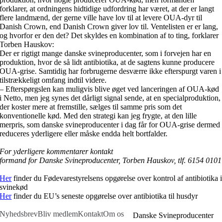
forklarer, at ordningens hidtidige udfordring har været, at der er langt
flere landmænd, der gerne ville have lov til at levere OUA-dyr til
Danish Crown, end Danish Crown giver lov til. Ventelisten er er lang,
og hvorfor er den det? Det skyldes en kombination af to ting, forklarer
Torben Hauskov:
Der er rigtigt mange danske svineproducenter, som i forvejen har en
produktion, hvor de så lidt antibiotika, at de sagtens kunne producere
OUA-grise. Samtidig har forbrugerne desværre ikke efterspurgt varen i
tilstrækkeligt omfang indtil videre.
– Efterspørgslen kan muligvis blive øget ved lanceringen af OUA-kød
i Netto, men jeg synes det dårligt signal sende, at en specialproduktion,
der koster mere at fremstille, sælges til samme pris som det
konventionelle kød. Med den strategi kan jeg frygte, at den lille
merpris, som danske svineproducenter i dag får for OUA-grise dermed
reduceres yderligere eller måske endda helt bortfalder.
For yderligere kommentarer kontakt
formand for Danske Svineproducenter, Torben Hauskov, tlf. 6154 0101
Her
finder du Fødevarestyrelsens opgørelse over kontrol af antibiotika 
svinekød
Her
finder du EU’s seneste opgørelse over antibiotika til husdyr
Nyhedsbrev
Bliv medlem
Kontakt
Om os
Danske Svineproducenter