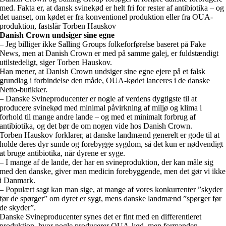
med. Fakta er, at dansk svinekød er helt fri for rester af antibiotika – og
det uanset, om kødet er fra konventionel produktion eller fra OUA-
produktion, fastslår Torben Hauskov
Danish Crown undsiger sine egne
– Jeg billiger ikke Salling Groups folkeforførelse baseret på Fake
News, men at Danish Crown er med på samme galej, er fuldstændigt
utilstedeligt, siger Torben Hauskov.
Han mener, at Danish Crown undsiger sine egne ejere på et falsk
grundlag i forbindelse den måde, OUA-kødet lanceres i de danske
Netto-butikker.
– Danske Svineproducenter er nogle af verdens dygtigste til at
producere svinekød med minimal påvirkning af miljø og klima i
forhold til mange andre lande – og med et minimalt forbrug af
antibiotika, og det bør de om nogen vide hos Danish Crown.
Torben Hauskov forklarer, at danske landmænd generelt er gode til at
holde deres dyr sunde og forebygge sygdom, så det kun er nødvendigt
at bruge antibiotika, når dyrene er syge.
– I mange af de lande, der har en svineproduktion, der kan måle sig
med den danske, giver man medicin forebyggende, men det gør vi ikke
i Danmark.
– Populært sagt kan man sige, at mange af vores konkurrenter ”skyder
før de spørger” om dyret er sygt, mens danske landmænd ”spørger før
de skyder”.
Danske Svineproducenter synes det er fint med en differentieret
produktion, hvor nogle producerer OUA-kød, men formanden