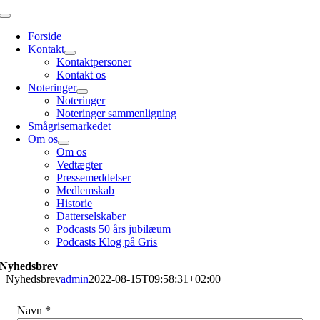
Skip
Toggle
to
Navigation
Forside
content
Kontakt
Kontaktpersoner
Kontakt os
Noteringer
Noteringer
Noteringer sammenligning
Smågrisemarkedet
Om os
Om os
Vedtægter
Pressemeddelser
Medlemskab
Historie
Datterselskaber
Podcasts 50 års jubilæum
Podcasts Klog på Gris
Nyhedsbrev
Nyhedsbrev
admin
2022-08-15T09:58:31+02:00
Navn
*