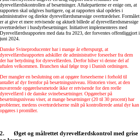
dyrevelfærdskontrollen af besætninger. Aftalepartierne er enige om, at
rapporten skal udgives hurtigere, og at rapporten skal opdeles i
administrative og direkte dyrevelfærdsmæssige overtrædelser. Formålet
er at give et mere retvisende og aktuelt billede af dyrevelfærdsmæssige
overtrædelser i husdyrbesætninger. Initiativet implementeres med
Dyrevelfærdsrapporten med data fra 2023, der forventes offentliggjort i
juni 2024.
Danske Svineproducenter har i mange år efterspurgt, at
dyrevelfærdsrapporten adskiller de administrative forseelser fra dem
der har betydning for dyrevelfærden. Derfor hilser vi denne del af
aftalen velkommen. Branchen skal følge trop i Danish ordningen.
Der mangler en beslutning om at opgøre forseelserne i forhold til
antallet af dyr fremfor på besætningsniveau. Historien viser, at den
nuværende opgørelsesmetode ikke er retvisende for den reelle
dyrevelfærd i de danske svinebesætninger. Opgørelser på
besætningsniveau viser, at mange besætninger (20 til 30 procent) har
problemer, medens overtrædelserne målt på kontrollerede antal dyr kan
opgøres i promiller.
2. Øget og målrettet dyrevelfærdskontrol med grise