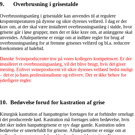
9. Overbrusning i grisestalde
Overbrusningsanlæg i grisestalde kan anvendes til at regulere
kropstemperaturen på dyrene og sikre dyrenes velfærd. I dag er der
krav om, at der skal være installeret overbrusningsanlæg i stalde, hvor
grisene går i løse grupper, men der er ikke krav om, at anlæggene skal
anvendes. Aftalepartierne er enige om at indføre regler for brug af
overbrusningsanlæg for at fremme grisenes velfærd og bl.a. reducere
forekomsten af halebid.
Danske Svineproducenter tror på vores kollegers kompetencer. Er der
installeret et overbrusningsanlæg, vil det blive brugt, hvis det giver
mening. Enhver svineproducent vil sikre dyrenes velfærd bedst muligt
– det er jo hans professionalisme og erhverv. Der er ikke behov for
yderligere regler.
10. Bedøvelse forud for kastration af grise
Kirurgisk kastration af hanpattegrise foretages for at forhindre ornelugt
i det producerede kød. Kastration må foretages uden bedøvelse, hvis
det sker inden hanpattegrisene er syv dage gamle. Kastration uden
bedøvelse er smertefuldt for grisene. Aftalepartierne er enige om at