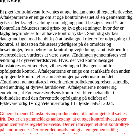
og kvæg
Et øget kontrolniveau forventes at øge incitamentet til regelefterlevelse.
Aftalepartierne er enige om at øge kontrolniveauet så en gennemsnitlig
grise- eller kvægbesætning som udgangspunkt besøges hvert 5. år.
Kontrollen fokuseres mod grise- og kvægbesætninger, hvor der er
faglig begrundelse for at hæve kontroltrykket. Samtidig styrkes
datagrundlaget med henblik på at fastlægge kriterier for udpegning til
kontrol, så indsatsen fokuseres yderligere på de områder og
besætninger, hvor behov for kontrol og vejledning, samt risikoen for
overtrædelser, vurderes at være størst. Ændringen gennemføres ved
ændring af dyrevelfærdsloven. Hvis, der ved kontrolbesøget
konstateres overtrædelser, vil besætningen blive genstand for
opfølgende kontrol. Aftalepartierne er enige om at afskaffe den anden
opfølgende kontrol efter anmærkninger på veterinærområdet.
Ændringen gennemføres i veterinærkontrolbekendtgørelsen samtidig
med ændring af dyrevelfærdsloven. Aftalepartierne noterer sig
endvidere, at Fødevarestyrelsens kontrol vil blive behandlet i
forbindelse med den forventede opfølgning på udløbet af
Fødevareforlig IV og Veterinærforlig III i første halvår 2024.
Generelt mener Danske Svineproducenter, at landbruget skal sættes
frit. Det er en gammeldags tankegang, at et øget kontrolniveau øger
producenternes regelefterlevelse. Der er i forvejen et stort kontroltryk
på landbrugene. Derfor er det unødvendigt at en gennemsnitlig