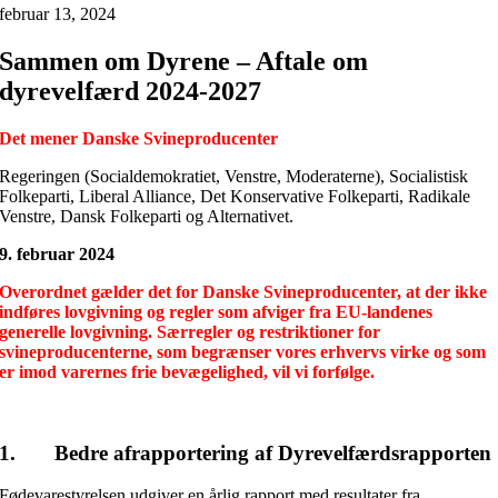
februar 13, 2024
Sammen om Dyrene –
Aftale om
dyrevelfærd 2024-2027
Det mener Danske Svineproducenter
Regeringen (Socialdemokratiet, Venstre, Moderaterne), Socialistisk
Folkeparti, Liberal Alliance, Det Konservative Folkeparti, Radikale
Venstre, Dansk Folkeparti og Alternativet.
9. februar 2024
Overordnet gælder det for Danske Svineproducenter, at der ikke
indføres lovgivning og regler som afviger fra EU-landenes
generelle lovgivning. Særregler og restriktioner for
svineproducenterne, som begrænser vores erhvervs virke og som
er imod varernes frie bevægelighed, vil vi forfølge.
1. Bedre afrapportering af Dyrevelfærdsrapporten
Fødevarestyrelsen udgiver en årlig rapport med resultater fra