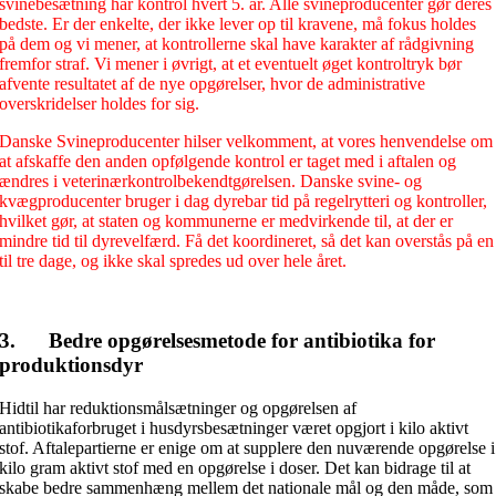
svinebesætning har kontrol hvert 5. år. Alle svineproducenter gør deres
bedste. Er der enkelte, der ikke lever op til kravene, må fokus holdes
på dem og vi mener, at kontrollerne skal have karakter af rådgivning
fremfor straf. Vi mener i øvrigt, at et eventuelt øget kontroltryk bør
afvente resultatet af de nye opgørelser, hvor de administrative
overskridelser holdes for sig.
Danske Svineproducenter hilser velkomment, at vores henvendelse om
at afskaffe den anden opfølgende kontrol er taget med i aftalen og
ændres i veterinærkontrolbekendtgørelsen. Danske svine- og
kvægproducenter bruger i dag dyrebar tid på regelrytteri og kontroller,
hvilket gør, at staten og kommunerne er medvirkende til, at der er
mindre tid til dyrevelfærd. Få det koordineret, så det kan overstås på en
til tre dage, og ikke skal spredes ud over hele året.
3. Bedre opgørelsesmetode for antibiotika for
produktionsdyr
Hidtil har reduktionsmålsætninger og opgørelsen af
antibiotikaforbruget i husdyrsbesætninger været opgjort i kilo aktivt
stof. Aftalepartierne er enige om at supplere den nuværende opgørelse i
kilo gram aktivt stof med en opgørelse i doser. Det kan bidrage til at
skabe bedre sammenhæng mellem det nationale mål og den måde, som