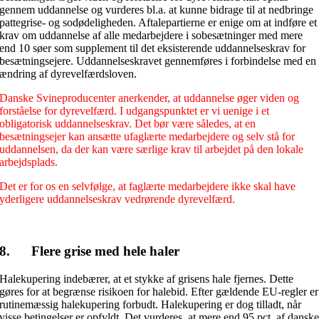
gennem uddannelse og vurderes bl.a. at kunne bidrage til at nedbringe
pattegrise- og sodødeligheden. Aftalepartierne er enige om at indføre et
krav om uddannelse af alle medarbejdere i sobesætninger med mere
end 10 søer som supplement til det eksisterende uddannelseskrav for
besætningsejere. Uddannelseskravet gennemføres i forbindelse med en
ændring af dyrevelfærdsloven.
Danske Svineproducenter anerkender, at uddannelse øger viden og
forståelse for dyrevelfærd. I udgangspunktet er vi uenige i et
obligatorisk uddannelseskrav. Det bør være således, at en
besætningsejer kan ansætte ufaglærte medarbejdere og selv stå for
uddannelsen, da der kan være særlige krav til arbejdet på den lokale
arbejdsplads.
Det er for os en selvfølge, at faglærte medarbejdere ikke skal have
yderligere uddannelseskrav vedrørende dyrevelfærd.
8. Flere grise med hele haler
Halekupering indebærer, at et stykke af grisens hale fjernes. Dette
gøres for at begrænse risikoen for halebid. Efter gældende EU-regler er
rutinemæssig halekupering forbudt. Halekupering er dog tilladt, når
visse betingelser er opfyldt. Det vurderes, at mere end 95 pct. af dansk