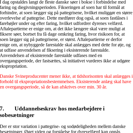
I dag opstaldes langt de fleste danske søer i bokse i forbindelse med
faring og diegivningsperioden. Fikseringen af soen har til formål at
forhindre, at soen lægger sig på pattegrisene, hvilket muliggør en større
overlevelse af pattegrise. Dette medfører dog også, at soen fastlåses i
farebøjler under og efter faring, hvilket udfordrer dyrenes velfærd.
Aftalepartierne er enige om, at det ikke længere skal være muligt at
fiksere søer, bortset fra få dage omkring faring, hvor risikoen for, at
soen lægger sig på pattegrisene, er størst. Aftalepartierne er derfor
enige om, at nybyggede farestalde skal anlægges med dette for øje, og
at udfase anvendelsen af fiksering i eksisterende farestalde.
Anvendelsen af eksisterende farestalde udfases med en
overgangsperiode, der fastsættes, så initiativet vurderes ikke at udgøre
ekspropriation.
Danske Svineproducenter mener ikke, at tidshorisonten skal anlægges i
forhold til ekspropriationsbestemmelsen. Eksisterende anlæg skal have
en overgangsperiode, så de kan afskrives over min. 30 år.
7. Uddannelseskrav hos medarbejdere i
sobesætninger
Der er stor variation i pattegrise- og sodødeligheden mellem danske
besætninger. Øget viden og forståelse for dyrevelfærd kan opnås