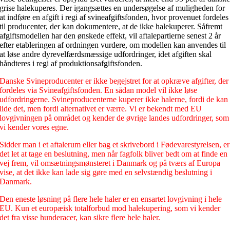
grise halekuperes. Der igangsættes en undersøgelse af muligheden for
at indføre en afgift i regi af svineafgiftsfonden, hvor provenuet fordeles
til producenter, der kan dokumentere, at de ikke halekuperer. Såfremt
afgiftsmodellen har den ønskede effekt, vil aftalepartierne senest 2 år
efter etableringen af ordningen vurdere, om modellen kan anvendes til
at løse andre dyrevelfærdsmæssige udfordringer, idet afgiften skal
håndteres i regi af produktionsafgiftsfonden.
Danske Svineproducenter er ikke begejstret for at opkræve afgifter, der
fordeles via Svineafgiftsfonden. En sådan model vil ikke løse
udfordringerne. Svineproducenterne kuperer ikke halerne, fordi de kan
lide det, men fordi alternativet er værre. Vi er bekendt med EU
lovgivningen på området og kender de øvrige landes udfordringer, som
vi kender vores egne.
Sidder man i et aftalerum eller bag et skrivebord i Fødevarestyrelsen, er
det let at tage en beslutning, men når fagfolk bliver bedt om at finde en
vej frem, vil omsætningsmønsteret i Danmark og på tværs af Europa
vise, at det ikke kan lade sig gøre med en selvstændig beslutning i
Danmark.
Den eneste løsning på flere hele haler er en ensartet lovgivning i hele
EU. Kun et europæisk totalforbud mod halekupering, som vi kender
det fra visse hunderacer, kan sikre flere hele haler.