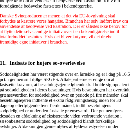
indføre krav om anvendelse af bedøvelse ved kastration. Krav om
forudgående bedøvelse fastsættes i bekendtgørelse.
Danske Svineproducenter mener, at det via EU-lovgivning skal
forbydes at kastrere vores hangrise.
Branchen har selv indført krav om
anvendelse af bedøvelse ved kastration. Der er således ikke behov for
at flytte dette selvstændige initiativ over i en bekendtgørelse indtil
totalforbuddet besluttes. Hvis det bliver kutyme, vil det dræbe
fremtidige egne initiativer i branchen.
11.
Indsats for højere so-overlevelse
Sodødeligheden har været stigende over en årrække og er i dag på 16,
pct. i gennemsnit ifølge SEGES. Aftalepartierne er enige om at
fastsætte krav om, at besætningsejerne løbende skal holde sig opdateret
på sodødeligheden i deres besætninger. Hvis besætningen har overtrådt
grænseværdien for sodødelighed over en periode på fire måneder, skal
besætningsejeren indhente et ekstra rådgivningsbesøg inden for 30
dage og efterfølgende hver fjerde måned, indtil besætningens
sodødelighed er under den fastsatte grænseværdi. Der gennemføres
desuden en afdækning af eksisterende viden vedrørende variation i
sæsonbestemt sodødelighed og sodødelighed blandt forskellige
avlslinjer. Afdækningen gennemføres af Fødevarestyrelsen under