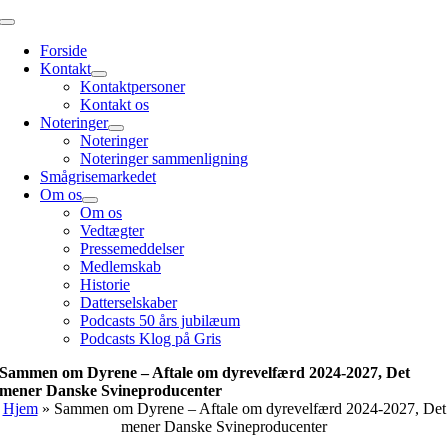
Skip
Toggle
to
Navigation
Forside
content
Kontakt
Kontaktpersoner
Kontakt os
Noteringer
Noteringer
Noteringer sammenligning
Smågrisemarkedet
Om os
Om os
Vedtægter
Pressemeddelser
Medlemskab
Historie
Datterselskaber
Podcasts 50 års jubilæum
Podcasts Klog på Gris
Sammen om Dyrene – Aftale om dyrevelfærd 2024-2027, Det
mener Danske Svineproducenter
Hjem
»
Sammen om Dyrene – Aftale om dyrevelfærd 2024-2027, Det
mener Danske Svineproducenter