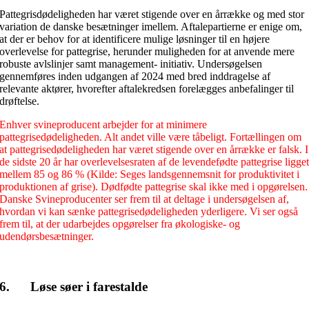
Pattegrisdødeligheden har været stigende over en årrække og med stor
variation de danske besætninger imellem. Aftalepartierne er enige om,
at der er behov for at identificere mulige løsninger til en højere
overlevelse for pattegrise, herunder muligheden for at anvende mere
robuste avlslinjer samt management- initiativ. Undersøgelsen
gennemføres inden udgangen af 2024 med bred inddragelse af
relevante aktører, hvorefter aftalekredsen forelægges anbefalinger til
drøftelse.
Enhver svineproducent arbejder for at minimere
pattegrisedødeligheden. Alt andet ville være tåbeligt. Fortællingen om
at pattegrisedødeligheden har været stigende over en årrække er falsk. I
de sidste 20 år har overlevelsesraten af de levendefødte pattegrise ligge
mellem 85 og 86 % (Kilde: Seges landsgennemsnit for produktivitet i
produktionen af grise). Dødfødte pattegrise skal ikke med i opgørelsen.
Danske Svineproducenter ser frem til at deltage i undersøgelsen af,
hvordan vi kan sænke pattegrisedødeligheden yderligere. Vi ser også
frem til, at der udarbejdes opgørelser fra økologiske- og
udendørsbesætninger.
6. Løse søer i farestalde