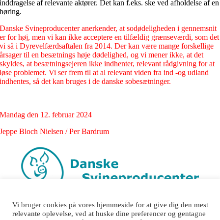
inddragelse af relevante aktører. Det kan f.eks. ske ved afholdelse af en
høring.
Danske Svineproducenter anerkender, at sodødeligheden i gennemsnit
er for høj, men vi kan ikke acceptere en tilfældig grænseværdi, som det
vi så i Dyrevelfærdsaftalen fra 2014.
Der kan være mange forskellige
årsager til en besætnings høje dødelighed, og vi mener ikke, at det
skyldes, at besætningsejeren ikke indhenter, relevant rådgivning for at
løse problemet.
Vi ser frem til at al relevant viden fra ind -og udland
indhentes, så det kan bruges i de danske sobesætninger.
Mandag den 12. februar 2024
Jeppe Bloch Nielsen / Per Bardrum
Nyhedsbrev
Bliv medlem
Kontakt
Om os
Danske Svineproducenter
Vi bruger cookies på vores hjemmeside for at give dig den mest
Karetmagervej 9
relevante oplevelse, ved at huske dine preferencer og gentagne