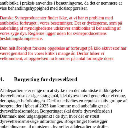
antibiotika i praksis anvendes i besætningerne, da det er nemmere at
vise behandlingshyppighed med dosisopgørelser.
Danske Svineproducenter finder ikke, at vi har et problem med
antibiotika forbruget i vores besætninger. Det er dyrlægerne, som på
anbefaling af myndighederne udskriver antibiotika til behandling af
vores syge dyr. Reglerne ligger uden for svineproducentens
beslutningskompetence.
Den helt åbenlyst forkerte opgørelse af forbruget på kilo aktivt stof har
været genstand for vores kritik i mange år. Derfor hilser vi
velkomment, at opgørelsen nu kommer på antal forbrugte doser.
4. Borgerting for dyrevelfærd
Aftalepartierne er enige om at styrke den demokratiske inddragelse i
dyrevelfærdsmæssige spørgsmål, idet dyrevelfærd generelt er et emne,
der optager befolkningen. Derfor nedsættes en repræsentativ gruppe af
borgere, der i løbet af 2025 kan komme med anbefalinger på
dyrevelfærdsområdet. Borgertinget skal drøfte dyrevelfærden i
Danmark med udgangspunkt i de dyr, hvor der er størst
dyrevelfærdsmæssige udfordringer. Borgertinget forelægger
anbefalingerne til ministeren, hvorefter aftalepartierne drøfter