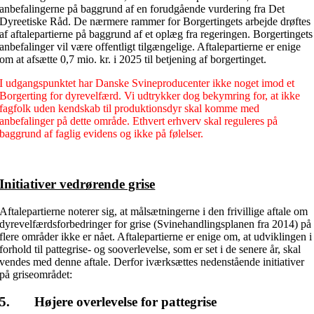
anbefalingerne på baggrund af en forudgående vurdering fra Det
Dyreetiske Råd. De nærmere rammer for Borgertingets arbejde drøftes
af aftalepartierne på baggrund af et oplæg fra regeringen. Borgertingets
anbefalinger vil være offentligt tilgængelige. Aftalepartierne er enige
om at afsætte 0,7 mio. kr. i 2025 til betjening af borgertinget.
I udgangspunktet har Danske Svineproducenter ikke noget imod et
Borgerting for dyrevelfærd. Vi udtrykker dog bekymring for, at ikke
fagfolk uden kendskab til produktionsdyr skal komme med
anbefalinger på dette område. Ethvert erhverv skal reguleres på
baggrund af faglig evidens og ikke på følelser.
Initiativer vedrørende grise
Aftalepartierne noterer sig, at målsætningerne i den frivillige aftale om
dyrevelfærdsforbedringer for grise (Svinehandlingsplanen fra 2014) på
flere områder ikke er nået. Aftalepartierne er enige om, at udviklingen i
forhold til pattegrise- og sooverlevelse, som er set i de senere år, skal
vendes med denne aftale. Derfor iværksættes nedenstående initiativer
på griseområdet:
5. Højere overlevelse for pattegrise