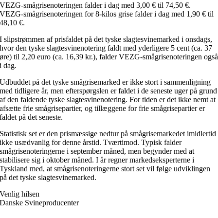
VEZG-smågrisenoteringen falder i dag med 3,00 € til 74,50 €.
VEZG-smågrisenoteringen for 8-kilos grise falder i dag med 1,90 € til
48,10 €.
I slipstrømmen af prisfaldet på det tyske slagtesvinemarked i onsdags,
hvor den tyske slagtesvinenotering faldt med yderligere 5 cent (ca. 37
øre) til 2,20 euro (ca. 16,39 kr.), falder VEZG-smågrisenoteringen ogs
i dag.
Udbuddet på det tyske smågrisemarked er ikke stort i sammenligning
med tidligere år, men efterspørgslen er faldet i de seneste uger på grund
af den faldende tyske slagtesvinenotering. For tiden er det ikke nemt at
afsætte frie smågrisepartier, og tillæggene for frie smågrisepartier er
faldet på det seneste.
Statistisk set er den prismæssige nedtur på smågrisemarkedet imidlertid
ikke usædvanlig for denne årstid. Tværtimod. Typisk falder
smågrisenoteringerne i september måned, men begynder med at
stabilisere sig i oktober måned. I år regner markedseksperterne i
Tyskland med, at smågrisenoteringerne stort set vil følge udviklingen
på det tyske slagtesvinemarked.
Venlig hilsen
Danske Svineproducenter