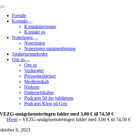
Skip
Toggle
to
Navigation
Forside
content
Kontakt
Kontaktpersoner
Kontakt os
Noteringer
Noteringer
Noteringer sammenligning
Smågrisemarkedet
Om os
Om os
Vedtægter
Pressemeddelser
Medlemskab
Historie
Datterselskaber
Podcasts 50 års jubilæum
Podcasts Klog på Gris
VEZG-smågrisenoteringen falder med 3,00 € til 74,50 €
Hjem
»
VEZG-smågrisenoteringen falder med 3,00 € til 74,50 €
oktober 6, 2023