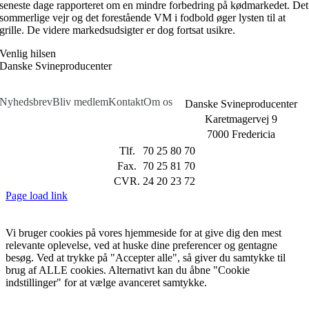
seneste dage rapporteret om en mindre forbedring på kødmarkedet. Det
sommerlige vejr og det forestående VM i fodbold øger lysten til at
grille. De videre markedsudsigter er dog fortsat usikre.
Venlig hilsen
Danske Svineproducenter
Nyhedsbrev
Bliv medlem
Kontakt
Om os
Danske Svineproducenter
Karetmagervej 9
7000 Fredericia
Tlf.
70 25 80 70
Fax.
70 25 81 70
CVR.
24 20 23 72
Page load link
Vi bruger cookies på vores hjemmeside for at give dig den mest
relevante oplevelse, ved at huske dine preferencer og gentagne
besøg. Ved at trykke på "Accepter alle", så giver du samtykke til
brug af ALLE cookies. Alternativt kan du åbne "Cookie
indstillinger" for at vælge avanceret samtykke.