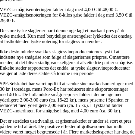
VEZG-smågrisenoteringen falder i dag med 4,00 € til 48,00 €.
VEZG-smågrisenoteringen for 8-kilos grise falder i dag med 3,50 € til
29,30 €.
De store tyske slagterier har i denne uge lagt et markant pres på det
tyske marked. Kun med betydelige anstrengelser lykkedes det onsdag
at fastholde den tyske notering for slagtesvin uændret.
Ikke desto mindre svækkes slagtesvineproducenternes lyst til at
indsætte nye smågrise som følge af slagteriernes prispres. Omsættere
melder, at det bliver stadig vanskeligere at afsætte frie partier smågrise.
Enkelte steder rapporteres det endda, at tyske slagtesvineproducenter
vælger at lade deres stalde stå tomme i en periode.
SPF-Selskabet har været nødt til at sænke sine markedsnoteringer med
30 kr. i torsdags, mens Porc-Ex har reduceret sine eksportnoteringer
med 40 kr.. De hollandske smågrisepriser falder i denne uge med
yderligere 2,00-3,00 euro (ca. 15-22 kr.), mens priserne i Spanien er
reduceret med yderligere 2,00 euro (ca. 15 kr.). I Tyskland falder
VEZG-noteringen for smågrise i dag med 4,00 euro (ca. 30 kr.).
Det er særdeles usædvanligt, at grisemarkedet er under så stort et pres
på denne tid af året. De positive effekter af grillsæsonen har indtil
videre været meget begrænsede i år. Flere markedseksperter har dog de