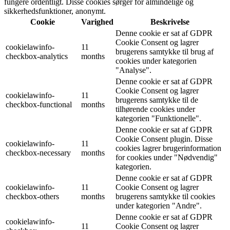
fungere ordentligt. Disse cookies sørger for almindelige og
sikkerhedsfunktioner, anonymt.
Cookie
Varighed
Beskrivelse
Denne cookie er sat af GDPR
Cookie Consent og lagrer
cookielawinfo-
11
brugerens samtykke til brug af
checkbox-analytics
months
cookies under kategorien
"Analyse".
Denne cookie er sat af GDPR
Cookie Consent og lagrer
cookielawinfo-
11
brugerens samtykke til de
checkbox-functional
months
tilhørende cookies under
kategorien "Funktionelle".
Denne cookie er sat af GDPR
Cookie Consent plugin. Disse
cookielawinfo-
11
cookies lagrer brugerinformation
checkbox-necessary
months
for cookies under "Nødvendig"
kategorien.
Denne cookie er sat af GDPR
cookielawinfo-
11
Cookie Consent og lagrer
checkbox-others
months
brugerens samtykke til cookies
under kategorien "Andre".
Denne cookie er sat af GDPR
cookielawinfo-
11
Cookie Consent og lagrer