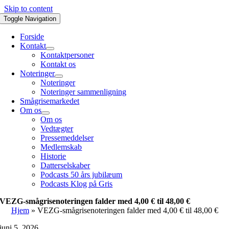
Skip to content
Toggle Navigation
Forside
Kontakt
Kontaktpersoner
Kontakt os
Noteringer
Noteringer
Noteringer sammenligning
Smågrisemarkedet
Om os
Om os
Vedtægter
Pressemeddelser
Medlemskab
Historie
Datterselskaber
Podcasts 50 års jubilæum
Podcasts Klog på Gris
VEZG-smågrisenoteringen falder med 4,00 € til 48,00 €
Hjem
»
VEZG-smågrisenoteringen falder med 4,00 € til 48,00 €
juni 5, 2026