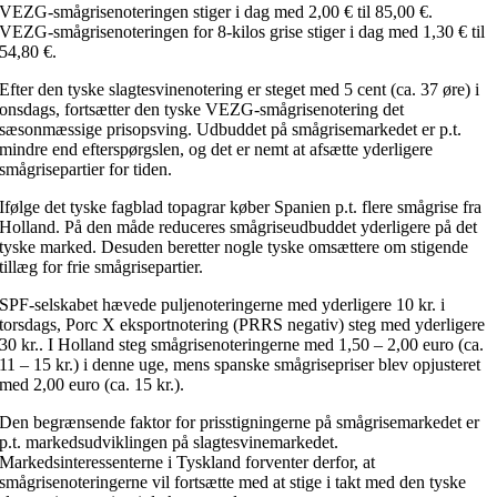
VEZG-smågrisenoteringen stiger i dag med 2,00 € til 85,00 €.
VEZG-smågrisenoteringen for 8-kilos grise stiger i dag med 1,30 € til
54,80 €.
Efter den tyske slagtesvinenotering er steget med 5 cent (ca. 37 øre) i
onsdags, fortsætter den tyske VEZG-smågrisenotering det
sæsonmæssige prisopsving. Udbuddet på smågrisemarkedet er p.t.
mindre end efterspørgslen, og det er nemt at afsætte yderligere
smågrisepartier for tiden.
Ifølge det tyske fagblad topagrar køber Spanien p.t. flere smågrise fra
Holland. På den måde reduceres smågriseudbuddet yderligere på det
tyske marked. Desuden beretter nogle tyske omsættere om stigende
tillæg for frie smågrisepartier.
SPF-selskabet hævede puljenoteringerne med yderligere 10 kr. i
torsdags, Porc X eksportnotering (PRRS negativ) steg med yderligere
30 kr.. I Holland steg smågrisenoteringerne med 1,50 – 2,00 euro (ca.
11 – 15 kr.) i denne uge, mens spanske smågrisepriser blev opjusteret
med 2,00 euro (ca. 15 kr.).
Den begrænsende faktor for prisstigningerne på smågrisemarkedet er
p.t. markedsudviklingen på slagtesvinemarkedet.
Markedsinteressenterne i Tyskland forventer derfor, at
smågrisenoteringerne vil fortsætte med at stige i takt med den tyske