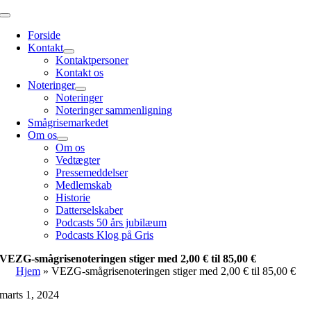
Skip
Toggle
to
Navigation
Forside
content
Kontakt
Kontaktpersoner
Kontakt os
Noteringer
Noteringer
Noteringer sammenligning
Smågrisemarkedet
Om os
Om os
Vedtægter
Pressemeddelser
Medlemskab
Historie
Datterselskaber
Podcasts 50 års jubilæum
Podcasts Klog på Gris
VEZG-smågrisenoteringen stiger med 2,00 € til 85,00 €
Hjem
»
VEZG-smågrisenoteringen stiger med 2,00 € til 85,00 €
marts 1, 2024