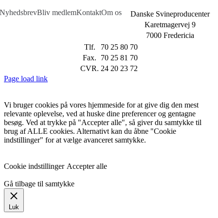
Nyhedsbrev
Bliv medlem
Kontakt
Om os
Danske Svineproducenter
Karetmagervej 9
7000 Fredericia
Tlf.
70 25 80 70
Fax.
70 25 81 70
CVR.
24 20 23 72
Page load link
Vi bruger cookies på vores hjemmeside for at give dig den mest
relevante oplevelse, ved at huske dine preferencer og gentagne
besøg. Ved at trykke på "Accepter alle", så giver du samtykke til
brug af ALLE cookies. Alternativt kan du åbne "Cookie
indstillinger" for at vælge avanceret samtykke.
Cookie indstillinger
Accepter alle
Gå tilbage til samtykke
Luk