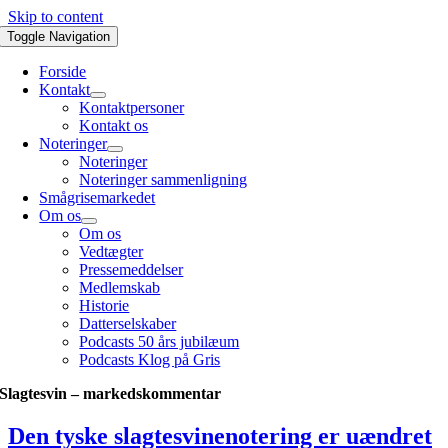
Skip to content
Toggle Navigation
Forside
Kontakt
Kontaktpersoner
Kontakt os
Noteringer
Noteringer
Noteringer sammenligning
Smågrisemarkedet
Om os
Om os
Vedtægter
Pressemeddelser
Medlemskab
Historie
Datterselskaber
Podcasts 50 års jubilæum
Podcasts Klog på Gris
Slagtesvin – markedskommentar
Den tyske slagtesvinenotering er uændret